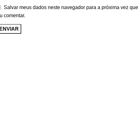
Salvar meus dados neste navegador para a próxima vez que
u comentar.
Envio para Todo Brasil
Atendimento Seg-Sáb
Pagamento Seguro
Loja Física em Goiânia
ATENDIMENTO