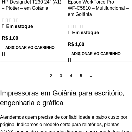
HP DesignJet T230 24″ (A1)
Epson WorkForce Pro
– Plotter – em Goiânia
WF‑C5810 – Multifuncional –
em Goiânia
Em estoque
Em estoque
R$
1,00
R$
1,00
ADICIONAR AO CARRINHO
ADICIONAR AO CARRINHO
1
2
3
4
5
→
Impressoras em Goiânia para escritório,
engenharia e gráfica
Atendemos quem precisa de confiabilidade e baixo custo por
página. Indicamos o modelo certo para relatórios, plantas
A4/A3, provas de cor e grandes tiragens, com suporte local em