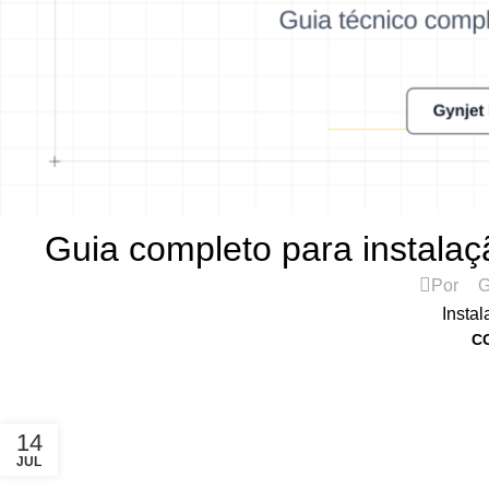
ASSISTÊNCIA TÉCNICA DE IMPRESSORAS
Guia completo para instalaç
Por
G
Instal
C
14
JUL