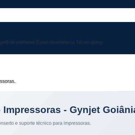
ras
Bulk ink
Reset Epson
Assistência Técnica
blog
ência Técnica de Impr
Início
»
Assistência Técnica de Impressoras
essoras.
 Impressoras - Gynjet Goiâni
onserto e suporte técnico para impressoras.