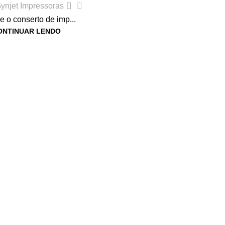
0
ynjet Impressoras
e o conserto de imp...
ONTINUAR LENDO