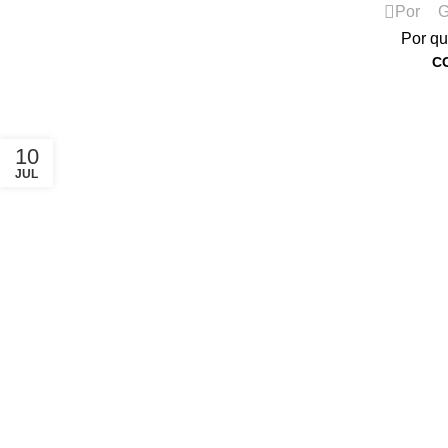
Por
G
Por qu
C
10
JUL