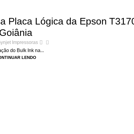
,
DICAS E TUTORIAIS DE IMPRESSORAS
,
LINHA SURECOLOR
da Placa Lógica da Epson T31
Goiânia
0
ynjet Impressoras
ação do Bulk Ink na...
ONTINUAR LENDO