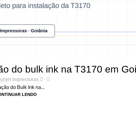
,
DICAS E TUTORIAIS DE IMPRESSORAS
,
LINHA SURECOLOR
ão do bulk ink na T3170 em Go
0
ynjet Impressoras
ação do Bulk Ink na...
ONTINUAR LENDO