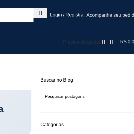
Login / Registrar
Acompanhe seu pedi
R$
0,
Precisa de ajuda?
essoras
Buscar no Blog
a
Categorias