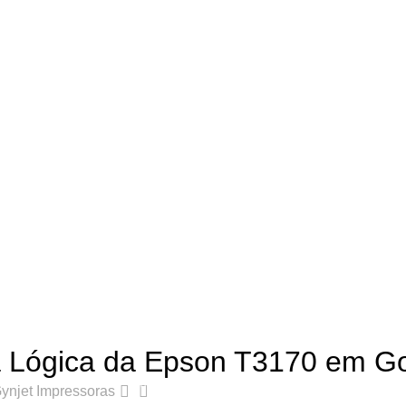
,
DICAS E TUTORIAIS DE IMPRESSORAS
,
LINHA SURECOLOR
a Lógica da Epson T3170 em Go
0
ynjet Impressoras