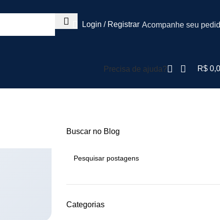
Login / Registrar
Acompanhe seu pedi
R$
0,
Precisa de ajuda?
Buscar no Blog
Categorias