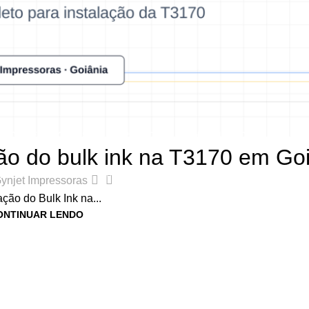
,
DICAS E TUTORIAIS DE IMPRESSORAS
,
LINHA SURECOLOR
ão do bulk ink na T3170 em Go
0
ynjet Impressoras
ação do Bulk Ink na...
ONTINUAR LENDO