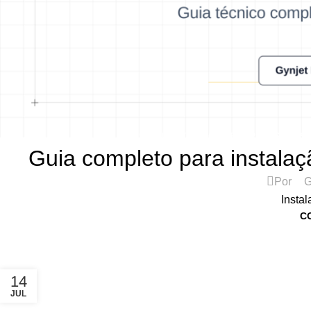
ASSISTÊNCIA TÉCNICA DE IMPRESSORAS
Guia completo para instalaç
Por
G
Instal
C
14
JUL