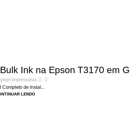
,
DICAS E TUTORIAIS DE IMPRESSORAS
,
LINHA SURECOLOR
 Bulk Ink na Epson T3170 em G
0
ynjet Impressoras
 Completo de Instal...
ONTINUAR LENDO