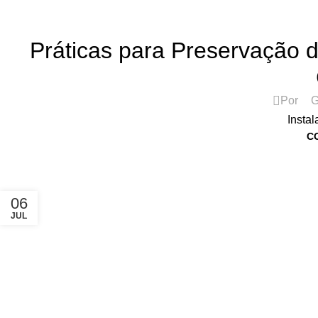
ASSISTÊNCIA TÉCNICA DE IMPRESSORAS
Práticas para Preservação 
Por
G
Instal
C
06
JUL