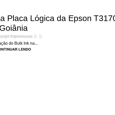
,
DICAS E TUTORIAIS DE IMPRESSORAS
,
LINHA SURECOLOR
da Placa Lógica da Epson T31
Goiânia
0
ynjet Impressoras
ação do Bulk Ink na...
ONTINUAR LENDO