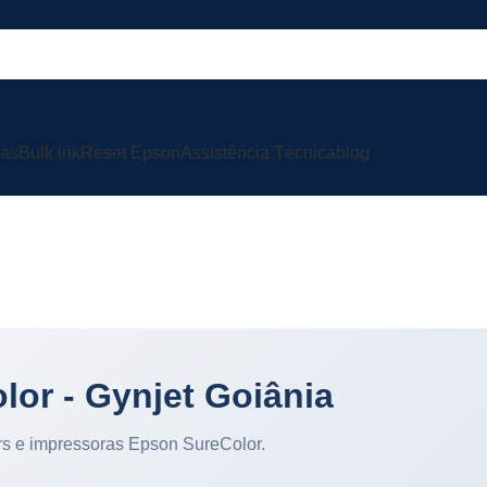
ras
Bulk ink
Reset Epson
Assistência Técnica
blog
Linha SureColor
Início
»
Linha SureColor
lor - Gynjet Goiânia
ers e impressoras Epson SureColor.