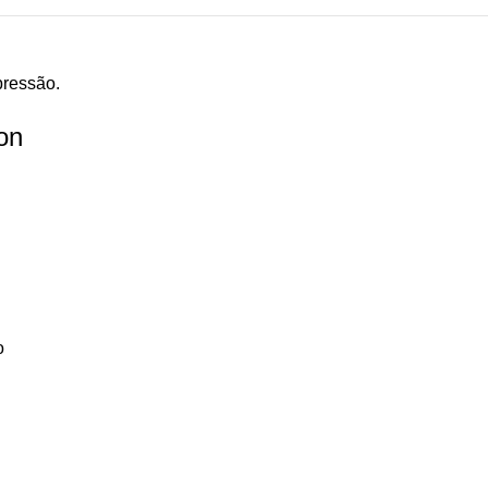
ressão.
on
o