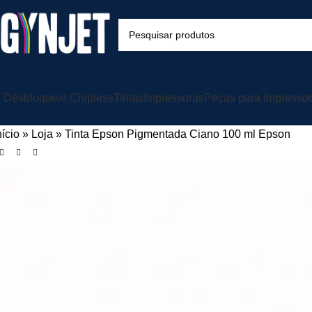
Desbloqueio Chipless
Tintas
Impressoras
Peças para Impresso
nício
»
Loja
»
Tinta Epson Pigmentada Ciano 100 ml Epson