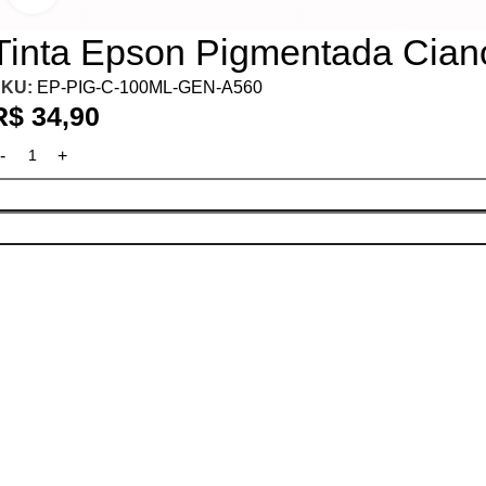
Tinta Epson Pigmentada Cian
SKU:
EP-PIG-C-100ML-GEN-A560
R$
34,90