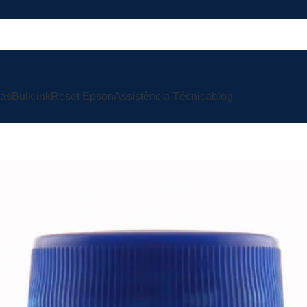
ras
Bulk ink
Reset Epson
Assistência Técnica
blog