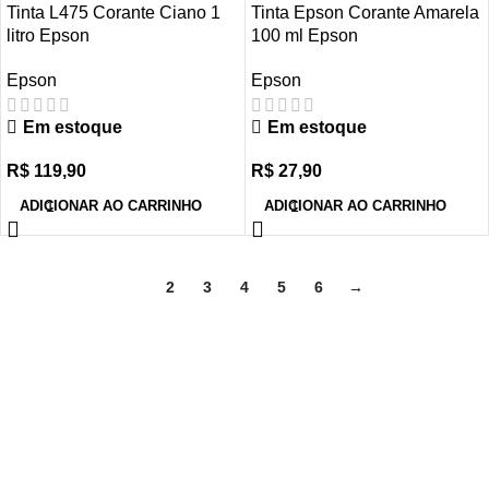
Tinta L475 Corante Ciano 1
Tinta Epson Corante Amarela
litro Epson
100 ml Epson
Epson
Epson
Em estoque
Em estoque
R$
119,90
R$
27,90
ADICIONAR AO CARRINHO
ADICIONAR AO CARRINHO
1
2
3
4
5
6
→
Envio para Todo Brasil
Atendimento Seg-Sáb