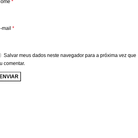
Nome
*
-mail
*
Salvar meus dados neste navegador para a próxima vez que
u comentar.
Envio para Todo Brasil
Atendimento Seg-Sáb