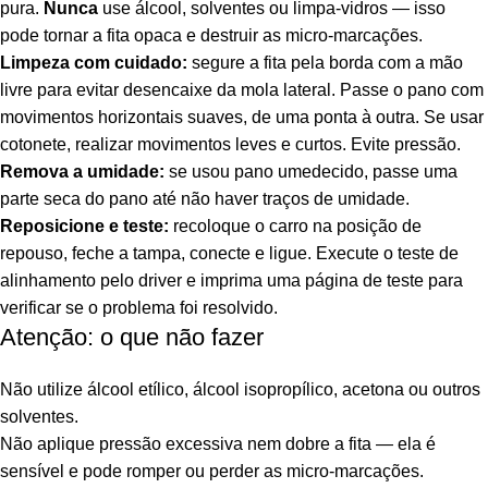
pura.
Nunca
use álcool, solventes ou limpa-vidros — isso
pode tornar a fita opaca e destruir as micro-marcações.
Limpeza com cuidado:
segure a fita pela borda com a mão
livre para evitar desencaixe da mola lateral. Passe o pano com
movimentos horizontais suaves, de uma ponta à outra. Se usar
cotonete, realizar movimentos leves e curtos. Evite pressão.
Remova a umidade:
se usou pano umedecido, passe uma
parte seca do pano até não haver traços de umidade.
Reposicione e teste:
recoloque o carro na posição de
repouso, feche a tampa, conecte e ligue. Execute o teste de
alinhamento pelo driver e imprima uma página de teste para
verificar se o problema foi resolvido.
Atenção: o que não fazer
Não utilize álcool etílico, álcool isopropílico, acetona ou outros
solventes.
Não aplique pressão excessiva nem dobre a fita — ela é
sensível e pode romper ou perder as micro-marcações.