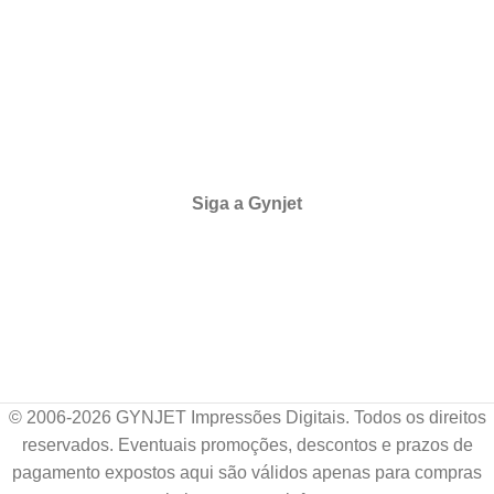
egulamento das Promoções
astreie seu Pedido
rocas e Devoluções
obre Nós
edes Sociais
Siga a Gynjet
© 2006-2026 GYNJET Impressões Digitais. Todos os direitos
reservados. Eventuais promoções, descontos e prazos de
pagamento expostos aqui são válidos apenas para compras