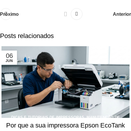
Próximo
Anterior
Posts relacionados
06
JUN
DICAS E TUTORIAIS DE IMPRESSORAS
,
MANUTENÇÃO DE
Por que a sua impressora Epson EcoTank
IMPRESSORAS